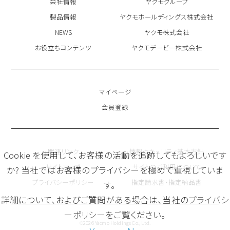
会社情報
ヤクモグループ
製品情報
ヤクモホールディングス株式会社
NEWS
ヤクモ株式会社
お役立ちコンテンツ
ヤクモデービー株式会社
マイページ
会員登録
関連リンク
情報セキュリティ基本方針
Cookie を使用して、お客様の活動を追跡してもよろしいです
サイトマップ
サイトのご利用について
か? 当社ではお客様のプライバシーを極めて重視していま
プライバシーポリシー
指定請求書・指定納品書
す。
詳細について、およびご質問がある場合は、当社の
プライバシ
ーポリシー
をご覧ください。
©2026 Yacmo Holdings Co., Ltd.