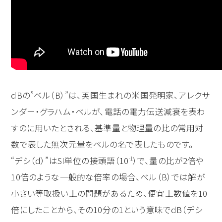
dBの”ベル（B）”は、英国生まれの米国発明家、アレクサ
ンダー・グラハム・ベルが、電話の電力伝送減衰を表わ
すのに用いたとされる、基準量と物理量の比の常用対
数で表した無次元量をベルの名で表したものです。
“デシ（d）”はSI単位の接頭語（10
）で、量の比が2倍や
-1
10倍のような一般的な倍率の場合、ベル（B）では解が
小さい等取扱い上の問題があるため、便宜上数値を10
倍にしたことから、その10分の1という意味でdB（デシ