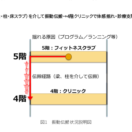
梁・柱・床スラブ）を介して振動伝搬→4階クリニックで体感揺れ・診療
図1 振動伝搬状況説明図