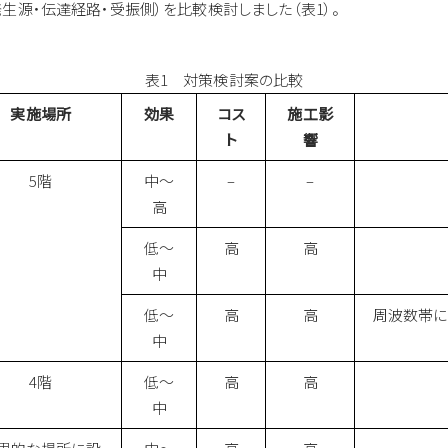
生源・伝達経路・受振側）を比較検討しました（表1）。
表1 対策検討案の比較
実施場所
効果
コス
施工影
ト
響
5階
中～
–
–
高
低～
高
高
中
低～
高
高
周波数帯に
中
4階
低～
高
高
中