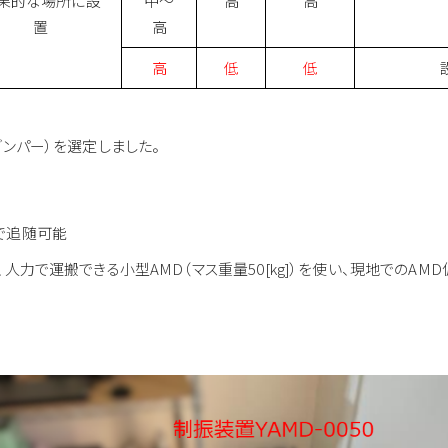
果的な場所に設
中～
高
高
置
高
高
低
低
ダンパー）を選定しました。
で追随可能
力で運搬できる小型AMD（マス重量50[kg]）を使い、現地でのAMD