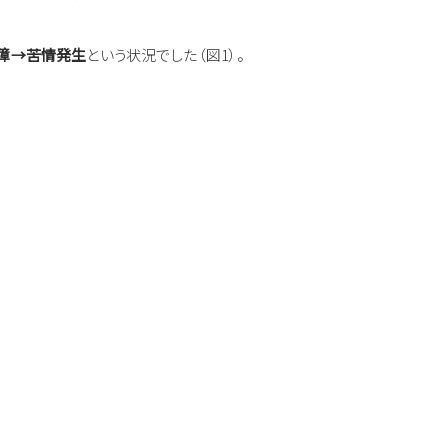
支障→苦情発生
という状況でした（図1）。