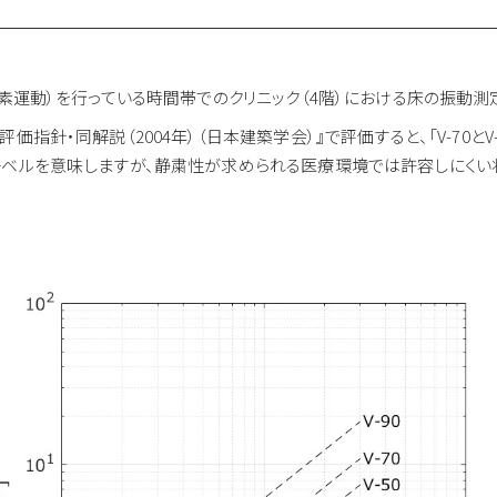
酸素運動）を行っている時間帯でのクリニック（4階）における床の振動測
針・同解説（2004年）（日本建築学会）』で評価すると、「V-70とV-
レベルを意味しますが、静粛性が求められる医療環境では許容しにくい状